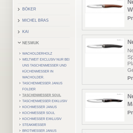
N
W
BÖKER
Pr
MICHEL BRAS
KAI
N
NESMUK
Ne
WACHOLDERHOLZ
Sp
WELTWEIT EXCLUSIV NUR BEI
Pl
UNS TASCHENMESSER UND
Ge
KÜCHENMESSER IN
Pr
WACHOLDER.
TASCHENMESSER JANUS
FOLDER
N
TASCHENMESSER SOUL
TASCHENMESSER EXKLUSIV
M
KOCHMESSER JANUS
Pr
KOCHMESSER SOUL
KOCHMESSER EXKLUSIV
STEAKMESSER
BROTMESSER JANUS