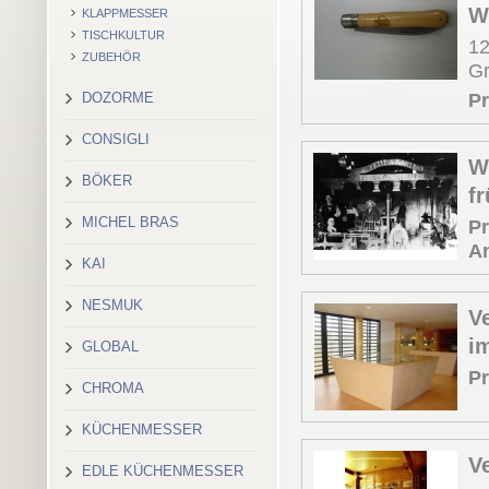
W
KLAPPMESSER
TISCHKULTUR
12
ZUBEHÖR
Gr
Pr
DOZORME
CONSIGLI
W
BÖKER
f
MICHEL BRAS
Pr
An
KAI
NESMUK
V
i
GLOBAL
Pr
CHROMA
KÜCHENMESSER
V
EDLE KÜCHENMESSER