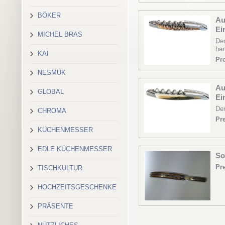
BÖKER
Au
Ei
MICHEL BRAS
Der
han
KAI
Pre
NESMUK
Au
GLOBAL
Ei
Der
CHROMA
Pre
KÜCHENMESSER
EDLE KÜCHENMESSER
So
Pre
TISCHKULTUR
HOCHZEITSGESCHENKE
PRÄSENTE