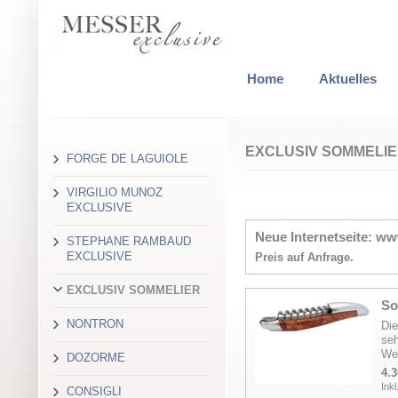
Home
Aktuelles
EXCLUSIV SOMMELI
FORGE DE LAGUIOLE
VIRGILIO MUNOZ
EXCLUSIVE
Neue Internetseite: w
STEPHANE RAMBAUD
EXCLUSIVE
Preis auf Anfrage.
EXCLUSIV SOMMELIER
So
NONTRON
Die
seh
Wei
DOZORME
4.3
Ink
CONSIGLI